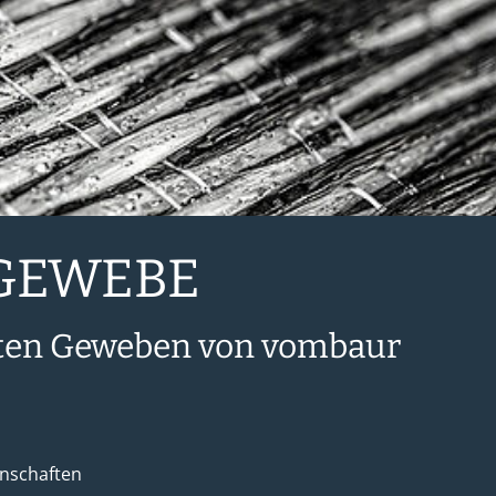
 GEWEBE
rten Geweben von vombaur
enschaften